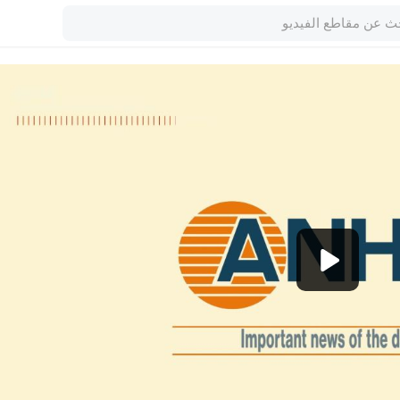
1080p
720p
480p