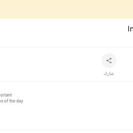
360p
240p
auto
I
شارك
portant
s of the day