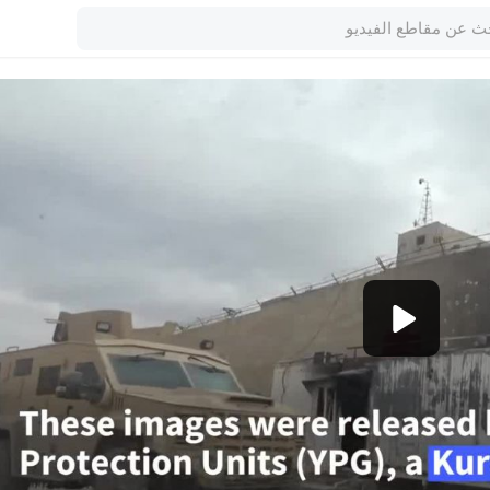
720p
480p
360p