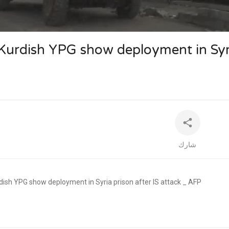
240p
auto
Kurdish YPG show deployment in Syria
شارك
rdish YPG show deployment in Syria prison after IS attack _ AFP