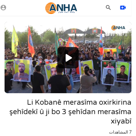
Vide
Playe
1080p
360p
240p
auto
Li Kobanê merasîma oxirkirina
şehîdekî û ji bo 3 şehîdan merasîma
xiyabî
7
المشاهدات