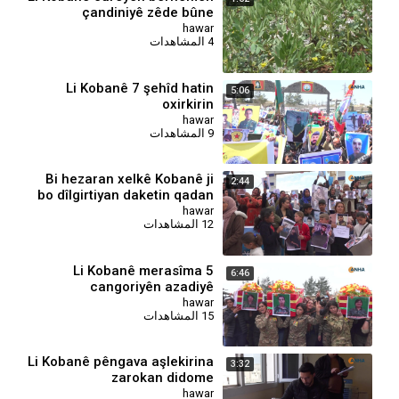
çandiniyê zêde bûne
hawar
4 المشاهدات
Li Kobanê 7 şehîd hatin
5:06
oxirkirin
hawar
9 المشاهدات
⁣Bi hezaran xelkê Kobanê ji
2:44
bo dîlgirtiyan daketin qadan
hawar
12 المشاهدات
Li Kobanê merasîma 5
6:46
cangoriyên azadiyê
hawar
15 المشاهدات
⁣Li Kobanê pêngava aşlekirina
3:32
zarokan didome
hawar