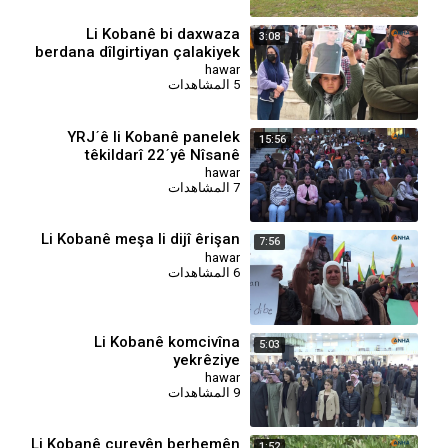
Li Kobanê bi daxwaza
3:08
berdana dîlgirtiyan çalakiyek
li dar ket
hawar
5 المشاهدات
YRJˊê li Kobanê panelek
15:56
têkildarî 22ˊyê Nîsanê
organîze kir
hawar
7 المشاهدات
⁣Li Kobanê meşa li dijî êrişan
7:56
hawar
6 المشاهدات
Li Kobanê komcivîna
5:03
yekrêziye
hawar
9 المشاهدات
Li Kobanê cureyên berhemên
1:52