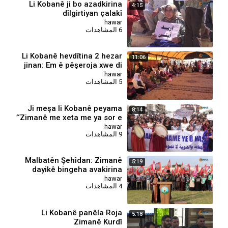
⁣Li Kobanê ji bo azadkirina
4:15
dîlgirtiyan çalakî
hawar
6 المشاهدات
⁣Li Kobanê hevdîtina 2 hezar
11:06
jinan: Em ê pêşeroja xwe di
Sûriyeyê de diyar bikin
hawar
5 المشاهدات
⁣Ji meşa li Kobanê peyama
8:14
‘Zimanê me xeta me ya sor e’
hawar
9 المشاهدات
Malbatên Şehîdan: Zimanê
5:19
dayikê bingeha avakirina
civaka azad e
hawar
4 المشاهدات
Li Kobanê panêla Roja
5:18
Zimanê Kurdî