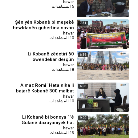
hawar
5 المشاهدات
Şêniyên Kobanê bi meşekê
7:31
hewldanên guhertina navan
şermezar kir
hawar
10 المشاهدات
⁣⁣Li Kobanê zêdetirî 60
6:36
xwendekar derçûn
hawar
8 المشاهدات
Almaz Romî `Heta niha li
4:08
bajarê Kobanê 300 malbat
neqeydkirî hatin e qeydkirin`
hawar
10 المشاهدات
⁣Li Kobanê bi boneya 1'ê
9:02
Gulanê daxuyaniyek hat
dayîn
hawar
13 المشاهدات