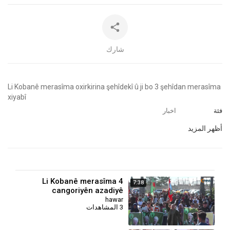
شارك
⁣Li Kobanê merasîma oxirkirina şehîdekî û ji bo 3 şehîdan merasîma
xiyabî
فئة
اخبار
أظهر المزيد
Li Kobanê merasîma 4
7:38
cangoriyên azadiyê
hawar
3 المشاهدات