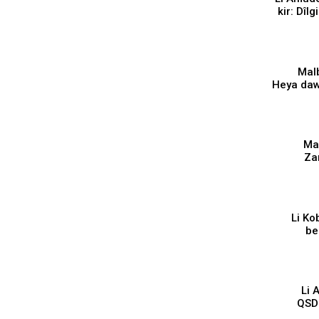
kir: Dîl
Malb
Heya daw
Ma
Za
Li Ko
be
ça
⁣Li
QSDˊ