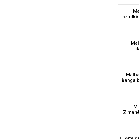
Ma
azadkir
Mal
d
z
Malba
banga 
Ma
Zimanê
avakiri
Li Amûd