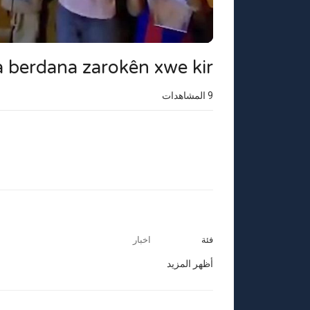
 berdana zarokên xwe kir
9
المشاهدات
فئة
اخبار
أظهر المزيد