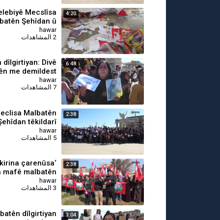
elebiyê Mecslîsa
4:20
batên Şehîdan û
rî ketin xizmetê
hawar
2 المشاهدات
 dîlgirtiyan: Divê
6:48
ên me demildest
bên berdan
hawar
7 المشاهدات
eclisa Malbatên
2:38
Şehîdan têkildarî
tiyan daxuyanî da
hawar
5 المشاهدات
akirina çarenûsa
2:38
an mafê malbatên
wan e’
hawar
3 المشاهدات
lbatên dîlgirtiyan
3:04