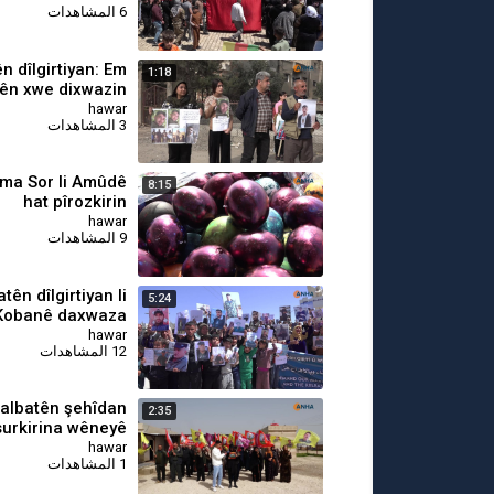
6 المشاهدات
n dîlgirtiyan: Em
1:18
ên xwe dixwazin
hawar
3 المشاهدات
ema Sor li Amûdê
8:15
hat pîrozkirin
hawar
9 المشاهدات
tên dîlgirtiyan li
5:24
Kobanê daxwaza
 zarokên xwe kir
hawar
12 المشاهدات
albatên şehîdan
2:35
urkirina wêneyê
Abdullah Ocalan
hawar
1 المشاهدات
şermezar kir