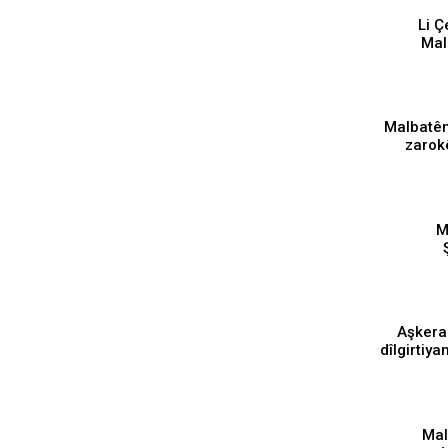
Li Ç
Mal
şareda
⁣Malbatên
zarok
M
dîlgir
‘Aşker
dîlgirtiy
⁣Ma