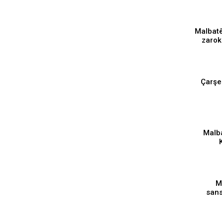
Malbatê
zarok
⁣Çarş
Malba
berdana
M
sans
Rêber 