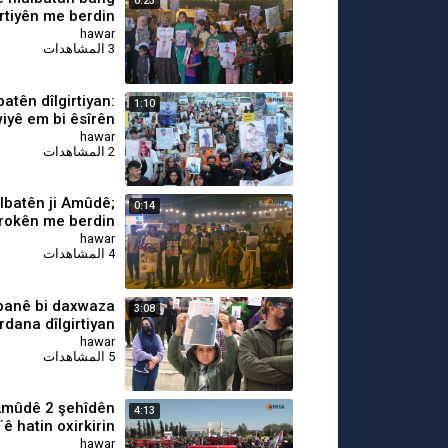
0:23
girtiyên me berdin
hawar
3 المشاهدات
atên dîlgirtiyan:
1:10
iyê em bi êsîrên
xwe re ne
hawar
2 المشاهدات
lbatên ji Amûdê;
0:14
rokên me berdin
hawar
4 المشاهدات
banê bi daxwaza
3:08
rdana dîlgirtiyan
lakiyek li dar ket
hawar
5 المشاهدات
 Amûdê 2 şehîdên
4:13
ê hatin oxirkirin
hawar