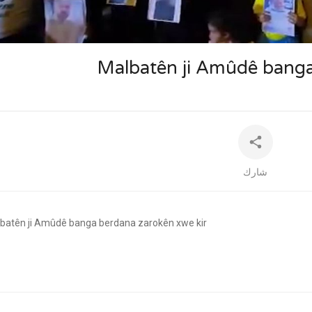
auto
Malbatên ji Amûdê banga
شارك
lbatên ji Amûdê banga berdana zarokên xwe kir