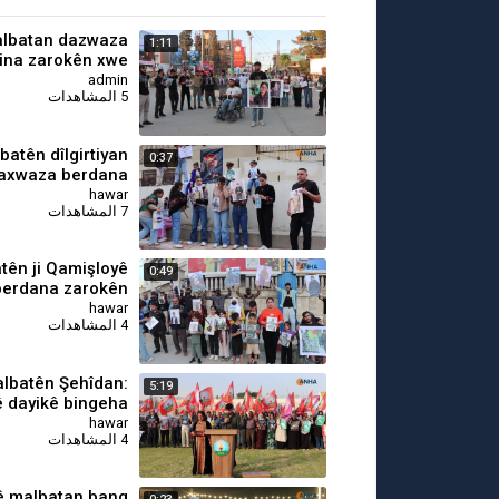
lbatan dazwaza
1:11
ina zarokên xwe
kir
admin
5 المشاهدات
batên dîlgirtiyan
0:37
axwaza berdana
arokên xwe kirin
hawar
7 المشاهدات
tên ji Qamişloyê
0:49
berdana zarokên
xwe kir
hawar
4 المشاهدات
lbatên Şehîdan:
5:19
 dayikê bingeha
na civaka azad e
hawar
4 المشاهدات
ê malbatan bang