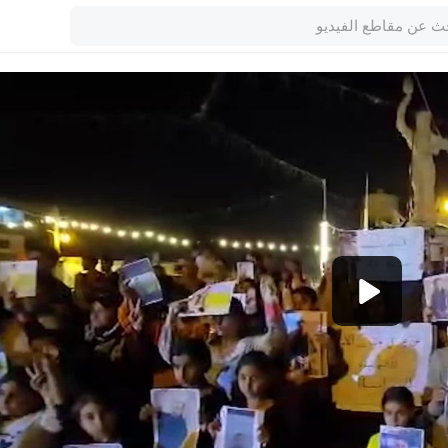
1080p
360p
240p