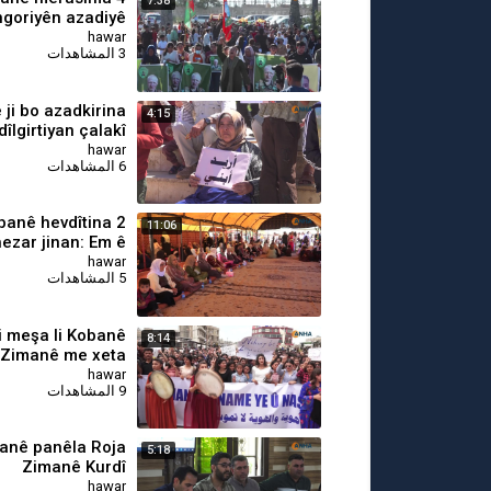
7:38
goriyên azadiyê
hawar
3 المشاهدات
 ji bo azadkirina
4:15
dîlgirtiyan çalakî
hawar
6 المشاهدات
obanê hevdîtina 2
11:06
hezar jinan: Em ê
 xwe di Sûriyeyê
hawar
5 المشاهدات
de diyar bikin
Ji meşa li Kobanê
8:14
‘Zimanê me xeta
me ya sor e’
hawar
9 المشاهدات
banê panêla Roja
5:18
Zimanê Kurdî
hawar