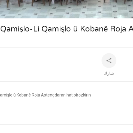
auto
Qamişlo-⁣Li Qamişlo û Kobanê Roja A
شارك
 Qamişlo û Kobanê Roja Astengdaran hat pîrozkirin