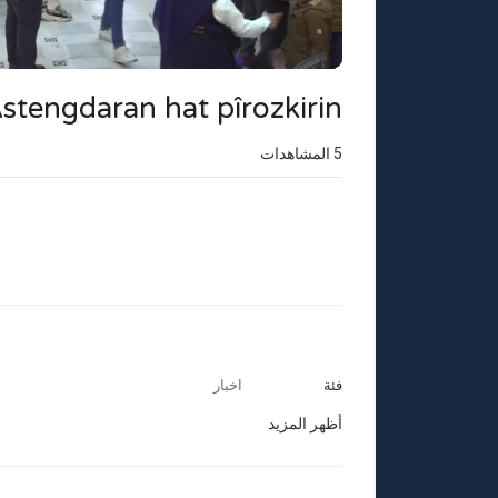
stengdaran hat pîrozkirin
5
المشاهدات
فئة
اخبار
أظهر المزيد