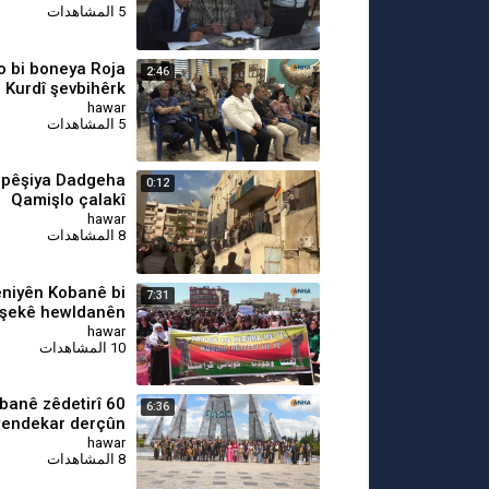
5 المشاهدات
o bi boneya Roja
2:46
 Kurdî şevbihêrk
pêk hat
hawar
5 المشاهدات
i pêşiya Dadgeha
0:12
Qamişlo çalakî
hawar
8 المشاهدات
niyên Kobanê bi
7:31
şekê hewldanên
guhertina navan
hawar
10 المشاهدات
şermezar kir
Kobanê zêdetirî 60
6:36
endekar derçûn
hawar
8 المشاهدات