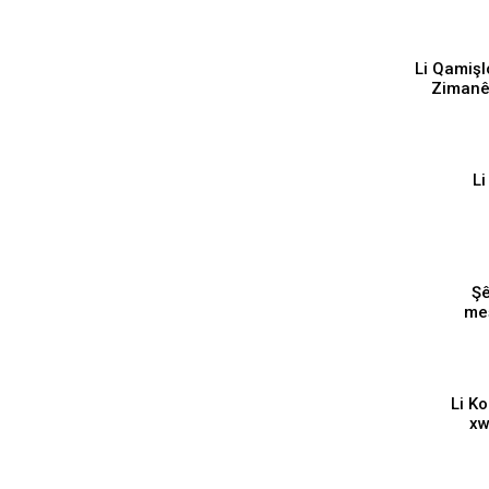
Li Qamişl
Zimanê
L
Şê
me
⁣⁣Li 
xw