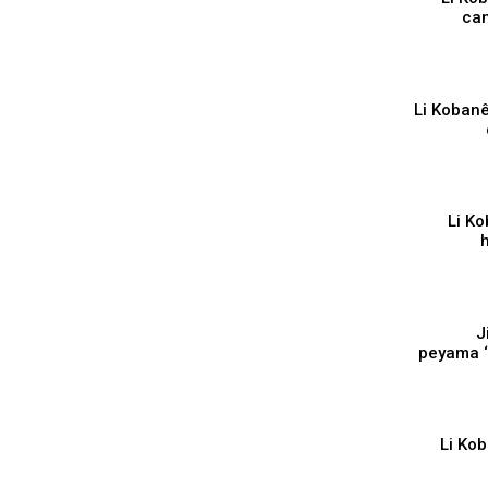
can
⁣Li Kobanê
⁣Li K
pêşeroja
⁣
peyama 
Li Ko