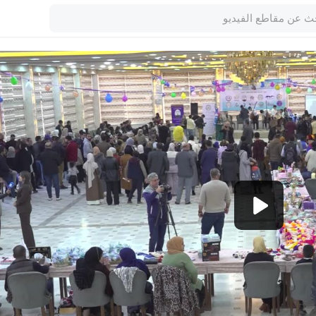
1080p
360p
240p