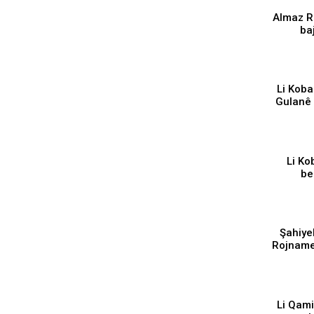
Almaz Ro
ba
malbat ne
⁣Li Kob
Gulanê 
Li Ko
be
ça
Şahiye
Rojname
⁣Li Qam