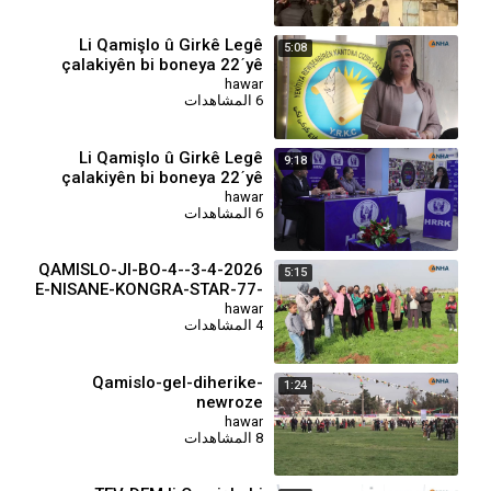
⁣Li Qamişlo û Girkê Legê
5:08
çalakiyên bi boneya 22ˊyê
Nîsanê
hawar
6 المشاهدات
Li Qamişlo û Girkê Legê
9:18
çalakiyên bi boneya 22ˊyê
Nîsanê
hawar
6 المشاهدات
3-4-2026-QAMISLO-JI-BO-4-
5:15
E-NISANE-KONGRA-STAR-77-
DAR-CANDIN
hawar
4 المشاهدات
Qamislo-gel-diherike-
1:24
newroze
hawar
8 المشاهدات