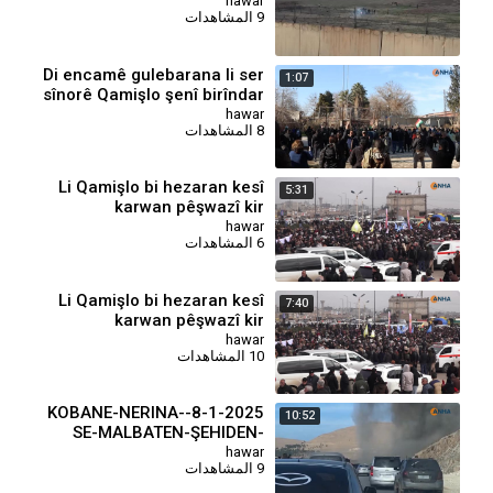
hawar
9 المشاهدات
Di encamê gulebarana li ser
1:07
sînorê Qamişlo şenî birîndar
bûn
hawar
8 المشاهدات
Li Qamişlo bi hezaran kesî
5:31
karwan pêşwazî kir
hawar
6 المشاهدات
Li Qamişlo bi hezaran kesî
7:40
karwan pêşwazî kir
hawar
10 المشاهدات
8-1-2025-KOBANE-NERINA-
10:52
SE-MALBATEN-ŞEHIDEN-
BENDAVE-KOBANE (1)
hawar
9 المشاهدات