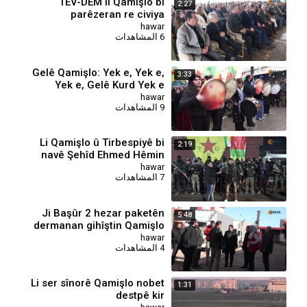
⁣TEV-DEM li Qamişlo bi
2:27
parêzeran re civiya
hawar
6 المشاهدات
Gelê Qamişlo: Yek e, Yek e,
3:33
Yek e, Gelê Kurd Yek e
hawar
9 المشاهدات
Li Qamişlo û Tirbespiyê bi
2:19
navê Şehîd Ehmed Hêmin
tabûr hatin avakirin
hawar
7 المشاهدات
Ji Başûr 2 hezar paketên
5:48
dermanan gihîştin Qamişlo
hawar
4 المشاهدات
Li ser sînorê Qamişlo nobet
1:31
destpê kir