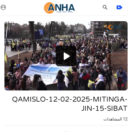
Vide
Playe
1080p
720p
480p
360p
240p
QAMISLO-12-02-2025-MITINGA-
auto
JIN-15-SIBAT
12
المشاهدات