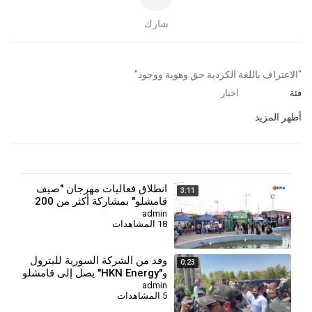
شارك
⁣"الاعتراف باللغة الكردية حق وهوية ووجود"
فئة
اخبار
أظهر المزيد
انطلاق فعاليات مهرجان "صيف
3:11
قامشلو" بمشاركة أكثر من 200
شركة
admin
18 المشاهدات
وفد من الشركة السورية للبترول
0:23
و"HKN Energy" يصل إلى قامشلو
admin
5 المشاهدات