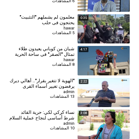
6 المشاهدات
معلمون لم يشملهم "التثبيت"
0:35
يحتجون في حلب
hawar
5 المشاهدات
شبان من كوباني يعيدون طلاء
4:17
تمثال "الصقر" في ساحة الحرية
بألوان العلم الكردي
hawar
8 المشاهدات
"الهوية لا تتغير بقرار".. أهالي ديرك
2:22
يرفضون تغيير أسماء القرى
والمدن الكردية
admin
13 المشاهدات
⁣نساء كركي لكي: حرية القائد
3:08
شرط أساسي لنجاح عملية السلام
وحل القضية الكردية
admin
10 المشاهدات