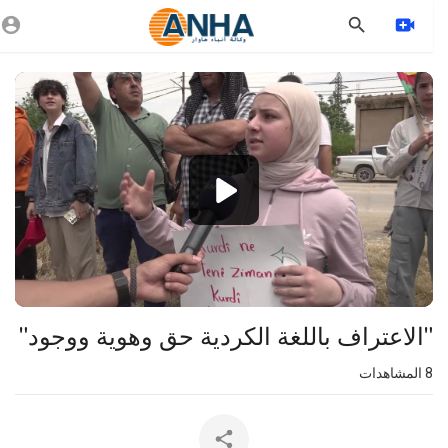
Vide
Playe
1080p
360p
240p
auto
"الاعتراف باللغة الكردية حق وهوية ووجود"
8
المشاهدات