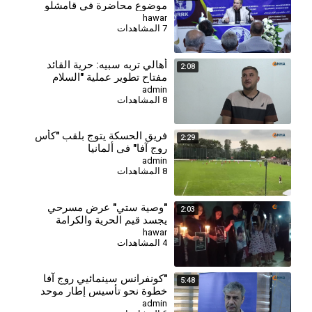
موضوع محاضرة في قامشلو
hawar
7 المشاهدات
⁣أهالي تربه سبيه: حرية القائد
2:08
مفتاح تطوير عملية "السلام
والمجتمع الديمقراطي"
admin
8 المشاهدات
فريق الحسكة يتوج بلقب "كأس
2:29
روج آفا" في ألمانيا
admin
8 المشاهدات
"وصية ستي" عرض مسرحي
2:03
يجسد قيم الحرية والكرامة
hawar
4 المشاهدات
"كونفرانس سينمائيي روج آفا
5:48
خطوة نحو تأسيس إطار موحد
وتجاوز تحديات القطاع"
admin