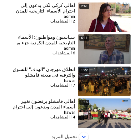
أهالي كركي لكي يدعون إلى
2:43
احترام الأسماء التاريخية للمدن
والقرى الكردية
admin
12 المشاهدات
⁣سياسيون ومواطنون: الأسماء
6:11
التاريخية للمدن الكردية جزء من
هوية المنطقة
admin
6 المشاهدات
انطلاق مهرجان "الهدف" للتسوق
1:22
والترفيه في مدينة قامشلو
hawar
17 المشاهدات
أهالي قامشلو يرفضون تغيير
1:36
أسماء المدن ويدعون إلى احترام
الهوية واللغة الكردية
hawar
14 المشاهدات
تحميل المزيد