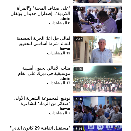
⁣"على ضفاف المحبة" و"المرأة
2:57
الكردية".. إصداران جديدان يوثقان
الهوية والذاكرة
admin
6 المشاهدات
أهالي جل آغا: الحرية الجسدية
2:37
للقائد شرط أساسي لتحقيق
السلام وحل القضية الكردية
hawar
13 المشاهدات
مئات الأهالي يحيون أمسية
1:20
موسيقية في ديرك على أنغام
الأغاني الكردية
admin
17 المشاهدات
توقيع المجموعة الشعرية الأولى
4:00
"ضفائر من الرماد" للشاعرة
نورهان حسن
hawar
7 المشاهدات
"مستقبل اتفاقية 29 كانون الثاني"
3:14