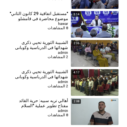
"مستقبل اتفاقية 29 كانون الثاني"
3:14
موضوع محاضرة في قامشلو
hawar
8 المشاهدات
الشبيبة الثورية تحيي ذكرى
2:36
شهدائها في الدرباسية وكوباني
وتؤكد مواصلة مسيرة النضال-
admin
2 المشاهدات
درباسية
⁣الشبيبة الثورية تحيي ذكرى
4:17
شهدائها في الدرباسية وكوباني
وتؤكد مواصلة مسيرة النضال-
admin
2 المشاهدات
كوباني
⁣أهالي تربه سبيه: حرية القائد
2:08
مفتاح تطوير عملية "السلام
والمجتمع الديمقراطي"
admin
8 المشاهدات