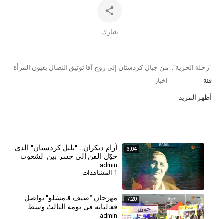
شارك
⁣⁣"رحلة الحرية".. من جبال كردستان إلى روج آفا توثيق النضال بعيون المرأة
فئة
اخبار
أظهر المزيد
آرام ديكران.. "بلبل كردستان" الذي
3:04
حوّل الفن إلى جسر بين الشعوب
admin
1 المشاهدات
⁣⁣مهرجان "صيف قامشلو" يواصل
7:20
فعالياته في يومه الثالث وسط
إقبال جماهيري
admin