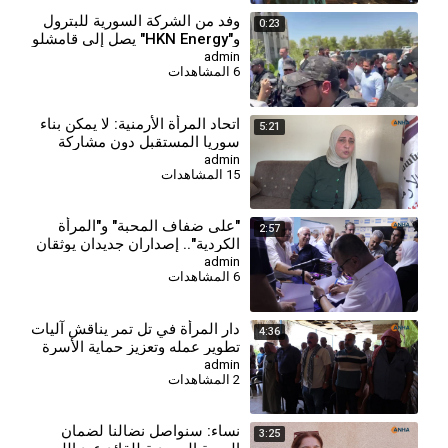
وفد من الشركة السورية للبترول
0:23
و"HKN Energy" يصل إلى قامشلو
admin
6 المشاهدات
⁣اتحاد المرأة الأرمنية: لا يمكن بناء
5:21
سوريا المستقبل دون مشاركة
جميع النساء
admin
15 المشاهدات
⁣"على ضفاف المحبة" و"المرأة
2:57
الكردية".. إصداران جديدان يوثقان
الهوية والذاكرة
admin
6 المشاهدات
دار المرأة في تل تمر يناقش آليات
4:36
تطوير عمله وتعزيز حماية الأسرة
والمجتمع
admin
2 المشاهدات
⁣نساء: سنواصل نضالنا لضمان
3:25