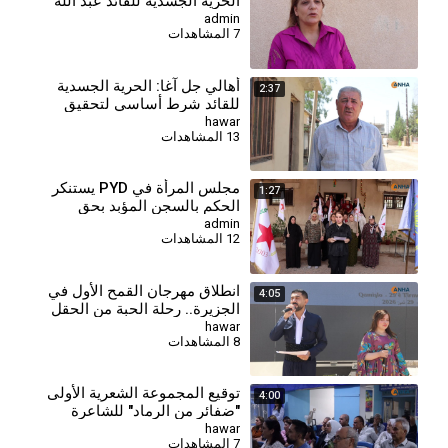
الحرية الجسدية للقائد عبد الله
أوجلان
admin
7 المشاهدات
أهالي جل آغا: الحرية الجسدية
2:37
للقائد شرط أساسي لتحقيق
السلام وحل القضية الكردية
hawar
13 المشاهدات
مجلس المرأة في PYD يستنكر
1:27
الحكم بالسجن المؤبد بحق
المقاتلة جيجك كوباني
admin
12 المشاهدات
انطلاق مهرجان القمح الأول في
4:05
الجزيرة.. رحلة الحبة من الحقل
إلى المائدة
hawar
8 المشاهدات
توقيع المجموعة الشعرية الأولى
4:00
"ضفائر من الرماد" للشاعرة
نورهان حسن
hawar
7 المشاهدات