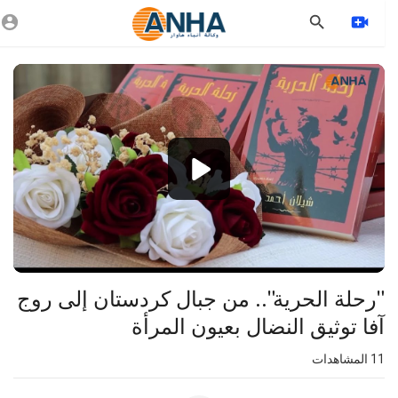
Vide
Playe
1080p
360p
240p
auto
⁣"رحلة الحرية".. من جبال كردستان إلى روج
آفا توثيق النضال بعيون المرأة
11
المشاهدات