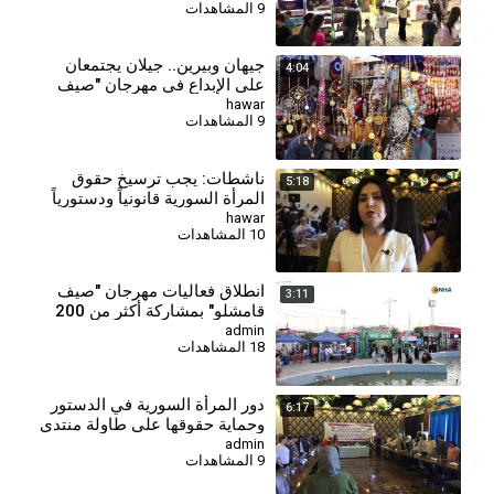
9 المشاهدات
جيهان وبيرين.. جيلان يجتمعان
4:04
على الإبداع في مهرجان "صيف
قامشلو"
hawar
9 المشاهدات
ناشطات: يجب ترسيخ حقوق
5:18
المرأة السورية قانونياً ودستورياً
hawar
10 المشاهدات
انطلاق فعاليات مهرجان "صيف
3:11
قامشلو" بمشاركة أكثر من 200
شركة
admin
18 المشاهدات
دور المرأة السورية في الدستور
6:17
وحماية حقوقها على طاولة منتدى
مجلس المرأة
admin
9 المشاهدات