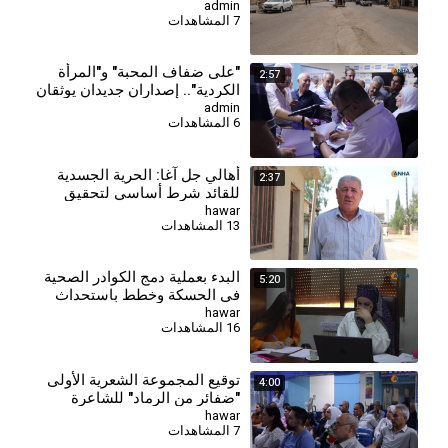
الخدمي لمستحقيه
admin
7 المشاهدات
⁣"على ضفاف المحبة" و"المرأة
2:57
الكردية".. إصداران جديدان يوثقان
الهوية والذاكرة
admin
6 المشاهدات
أهالي جل آغا: الحرية الجسدية
2:37
للقائد شرط أساسي لتحقيق
السلام وحل القضية الكردية
hawar
13 المشاهدات
البدء بعملية دمج الكوادر الصحية
5:20
في الحسكة وخطط باستحداث
مراكز جديدة
hawar
16 المشاهدات
توقيع المجموعة الشعرية الأولى
4:00
"ضفائر من الرماد" للشاعرة
نورهان حسن
hawar
7 المشاهدات