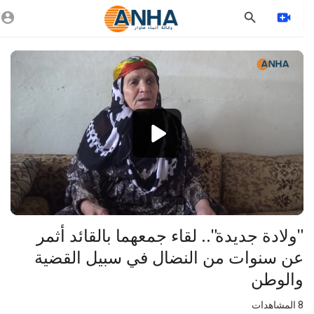
Vide
Playe
1080p
720p
480p
360p
240p
"ولادة جديدة".. لقاء جمعهما بالقائد أثمر
auto
عن سنوات من النضال في سبيل القضية
والوطن
8
المشاهدات