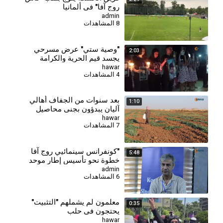
روج آفا" في ألمانيا
admin
8 المشاهدات
"وصية ستي" عرض مسرحي
2:03
يجسد قيم الحرية والكرامة
hawar
4 المشاهدات
بعد سنوات من الجفاف أهالي
1:10
آليان يبدؤون بجني محاصيل
الحقول البعلية
hawar
7 المشاهدات
"كونفرانس سينمائيي روج آفا
5:48
خطوة نحو تأسيس إطار موحد
وتجاوز تحديات القطاع"
admin
6 المشاهدات
معلمون لم يشملهم "التثبيت"
0:35
يحتجون في حلب
hawar