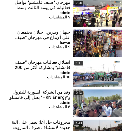
⁣⁣مهرجان "صيف قامشلو" يواصل
7:20
فعالياته في يومه الثالث وسط
إقبال جماهيري
admin
9 المشاهدات
جيهان وبيرين.. جيلان يجتمعان
4:04
على الإبداع في مهرجان "صيف
قامشلو"
hawar
9 المشاهدات
انطلاق فعاليات مهرجان "صيف
3:11
قامشلو" بمشاركة أكثر من 200
شركة
admin
18 المشاهدات
وفد من الشركة السورية للبترول
0:23
و"HKN Energy" يصل إلى قامشلو
admin
6 المشاهدات
⁣محروقات جل آغا: نعمل على آلية
4:34
جديدة لاستئناف صرف المازوت