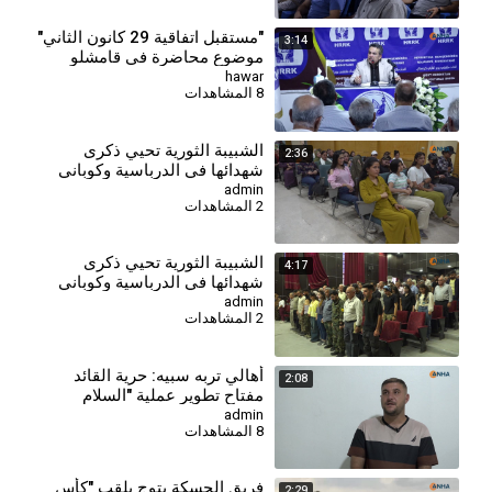
"مستقبل اتفاقية 29 كانون الثاني"
3:14
موضوع محاضرة في قامشلو
hawar
8 المشاهدات
الشبيبة الثورية تحيي ذكرى
2:36
شهدائها في الدرباسية وكوباني
وتؤكد مواصلة مسيرة النضال-
admin
2 المشاهدات
درباسية
⁣الشبيبة الثورية تحيي ذكرى
4:17
شهدائها في الدرباسية وكوباني
وتؤكد مواصلة مسيرة النضال-
admin
2 المشاهدات
كوباني
⁣أهالي تربه سبيه: حرية القائد
2:08
مفتاح تطوير عملية "السلام
والمجتمع الديمقراطي"
admin
8 المشاهدات
فريق الحسكة يتوج بلقب "كأس
2:29