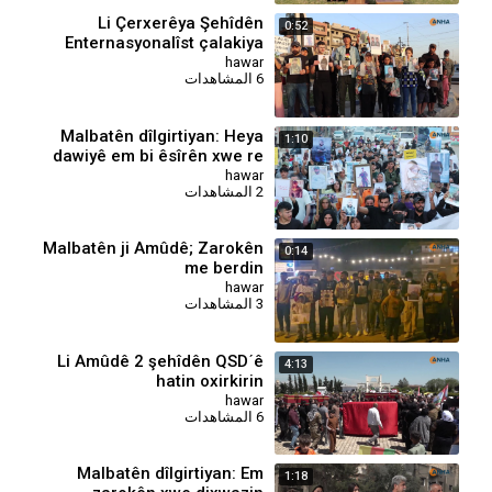
Li Çerxerêya Şehîdên
0:52
Enternasyonalîst çalakiya
malbatan
hawar
6 المشاهدات
Malbatên dîlgirtiyan: Heya
1:10
dawiyê em bi êsîrên xwe re
ne
hawar
2 المشاهدات
Malbatên ji Amûdê; Zarokên
0:14
me berdin
hawar
3 المشاهدات
⁣Li Amûdê 2 şehîdên QSDˊê
4:13
hatin oxirkirin
hawar
6 المشاهدات
Malbatên dîlgirtiyan: Em
1:18