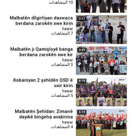
10 المشاهدات
Malbatên dîlgirtiyan daxwaza
0:37
berdana zarokên xwe kirin
hawar
7 المشاهدات
Malbatên ji Qamişloyê banga
0:49
berdana zarokên xwe kir
hawar
3 المشاهدات
⁣Kobaniyan 2 şehîdên QSDˊê
8:19
oxir kirin
hawar
5 المشاهدات
Malbatên Şehîdan: Zimanê
5:19
dayikê bingeha avakirina
civaka azad e
hawar
4 المشاهدات