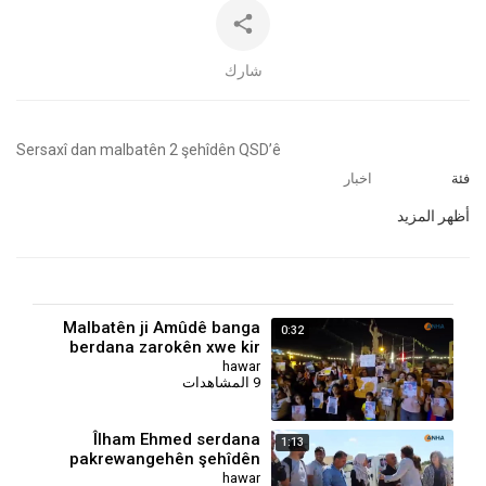
شارك
⁣Sersaxî dan malbatên 2 şehîdên QSD’ê
فئة
اخبار
أظهر المزيد
Malbatên ji Amûdê banga
0:32
berdana zarokên xwe kir
hawar
9 المشاهدات
Îlham Ehmed serdana
1:13
pakrewangehên şehîdên
Efrînê kir
hawar