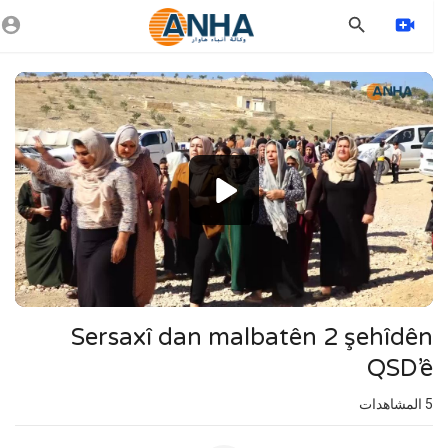
Vide
Playe
1080p
360p
240p
auto
Sersaxî dan malbatên 2 şehîdên
QSD’ê
5
المشاهدات