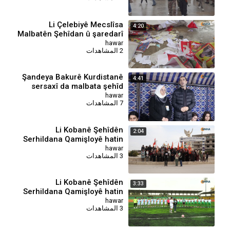
Li Çelebiyê Mecslîsa
4:20
Malbatên Şehîdan û şaredarî
ketin xizmetê
hawar
2 المشاهدات
Şandeya Bakurê Kurdistanê
4:41
sersaxî da malbata şehîd
Salih Muslim
hawar
7 المشاهدات
Li Kobanê Şehîdên
2:04
Serhildana Qamişloyê hatin
bibîranîn
hawar
3 المشاهدات
⁣Li Kobanê Şehîdên
3:33
Serhildana Qamişloyê hatin
bibîranîn
hawar
3 المشاهدات