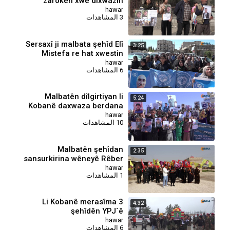
zarokên xwe dixwazin
hawar
3 المشاهدات
⁣Sersaxî ji malbata şehîd Elî
3:25
Mistefa re hat xwestin
hawar
6 المشاهدات
Malbatên dîlgirtiyan li
5:24
Kobanê daxwaza berdana
zarokên xwe kir
hawar
10 المشاهدات
Malbatên şehîdan
2:35
sansurkirina wêneyê Rêber
Abdullah Ocalan şermezar
hawar
1 المشاهدات
kir
⁣Li Kobanê merasîma 3
4:32
şehîdên YPJ`ê
hawar
6 المشاهدات